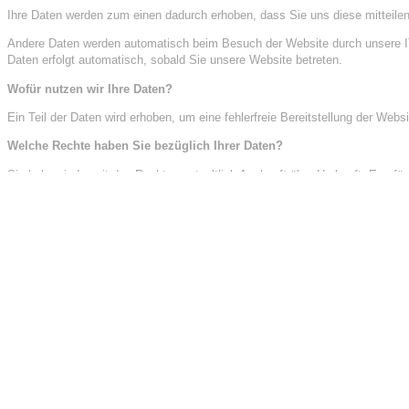
Ihre Daten werden zum einen dadurch erhoben, dass Sie uns diese mitteilen.
Andere Daten werden automatisch beim Besuch der Website durch unsere IT-
Daten erfolgt automatisch, sobald Sie unsere Website betreten.
Wofür nutzen wir Ihre Daten?
Ein Teil der Daten wird erhoben, um eine fehlerfreie Bereitstellung der We
Welche Rechte haben Sie bezüglich Ihrer Daten?
Sie haben jederzeit das Recht unentgeltlich Auskunft über Herkunft, Empf
dieser Daten zu verlangen. Hierzu sowie zu weiteren Fragen zum Thema Da
der zuständigen Aufsichtsbehörde zu.
Außerdem haben Sie das Recht, unter bestimmten Umständen die Einschränk
Einschränkung der Verarbeitung“.
2. Allgemeine Hinweise und Pflichtinformationen
Datenschutz
Die Betreiber dieser Seiten nehmen den Schutz Ihrer persönlichen Daten se
Datenschutzerklärung.
Wenn Sie diese Website benutzen, werden verschiedene personenbezogene D
erläutert, welche Daten wir erheben und wofür wir sie nutzen. Sie erläuter