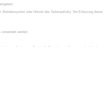
 eingeben.
 Betriebssystem oder Uhrzeit des Seitenaufrufs). Die Erfassung dieser
ns verwendet werden.
ie haben außerdem ein Recht, die Berichtigung, Sperrung oder Löschung
resse an uns wenden. Des Weiteren steht Ihnen ein Beschwerderecht bei
hierzu entnehmen Sie der Datenschutzerklärung unter „Recht auf
echend der gesetzlichen Datenschutzvorschriften sowie dieser
 identifiziert werden können. Die vorliegende Datenschutzerklärung