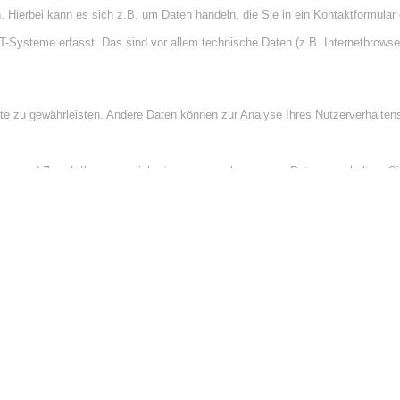
 Hierbei kann es sich z.B. um Daten handeln, die Sie in ein Kontaktformular
Systeme erfasst. Das sind vor allem technische Daten (z.B. Internetbrowser,
bsite zu gewährleisten. Andere Daten können zur Analyse Ihres Nutzerverhalte
änger und Zweck Ihrer gespeicherten personenbezogenen Daten zu erhalten. S
tenschutz können Sie sich jederzeit unter der im Impressum angegebenen Ad
ung der Verarbeitung Ihrer personenbezogenen Daten zu verlangen. Details 
hr ernst. Wir behandeln Ihre personenbezogenen Daten vertraulich und entspr
aten erhoben. Personenbezogene Daten sind Daten, mit denen Sie persönlich
t auch, wie und zu welchem Zweck das geschieht.